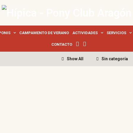
PONIS
CAMPAMENTO DE VERANO
ACTIVIDADES
SERVICIOS
F
I
CONTACTO
A
N
C
S
Show All
Sin categoría
E
T
B
A
O
G
O
R
K
A
M
IDAD Y PRÓSPERO
O