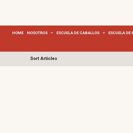
HOME
NOSOTROS
ESCUELA DE CABALLOS
ESCUELA DE 
Sort Articles
FELIZ NAV
diciembre
19th, 2024
AÑO NUEV