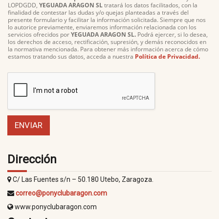
r
LOPDGDD,
YEGUADA ARAGON SL
tratará los datos facilitados, con la
finalidad de contestar las dudas y/o quejas planteadas a través del
d
presente formulario y facilitar la información solicitada. Siempre que nos
o
lo autorice previamente, enviaremos información relacionada con los
G
servicios ofrecidos por
YEGUADA ARAGON SL.
Podrá ejercer, si lo desea,
D
los derechos de acceso, rectificación, supresión, y demás reconocidos en
la normativa mencionada. Para obtener más información acerca de cómo
P
estamos tratando sus datos, acceda a nuestra
Política de Privacidad.
R
2
*
ENVIAR
Dirección
C/ Las Fuentes s/n – 50.180 Utebo, Zaragoza.
correo@ponyclubaragon.com
www.ponyclubaragon.com